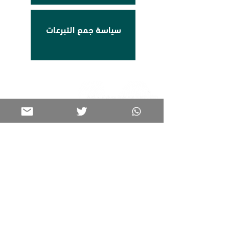
سياسة جمع التبرعات
برامجنا
تواصل معنا
الرئيسية
0599582725
كن جزءًا من عائلتنا
خدماتنا
فعالياتنا
info@tuwaiqcih.org.sa
المواقع الجغرافية
الأحساء