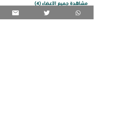
مشاهدة جميع الأعضاء (4)
برامجنا
تواصل معنا
الرئيسية
0599582725
كن جزءًا من عائلتنا
خدماتنا
فعالياتنا
info@tuwaiqcih.org.sa
المواقع الجغرافية
الأحساء
الدمام