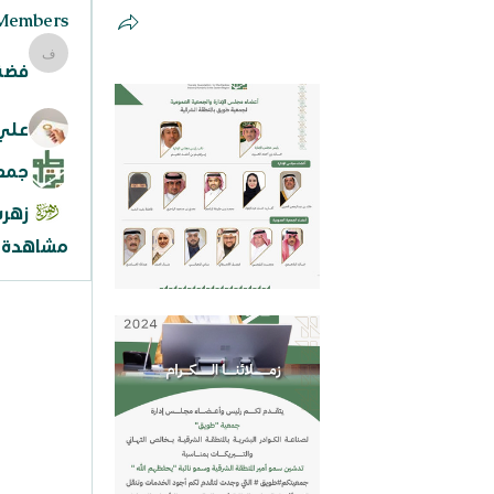
Members
فضة عجلا
فضة 
علي فه
جمع
زهر
مشاهدة جم