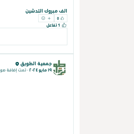
الف مبروك التدشين
0
1 تفاعل
جمعية الطويق
١٩ مايو ٢٠٢٤
·
تمت إضافة صور