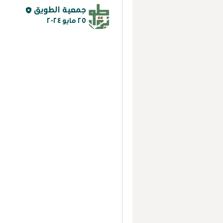
جمعية الطويق
٢٥ مايو ٢٠٢٤