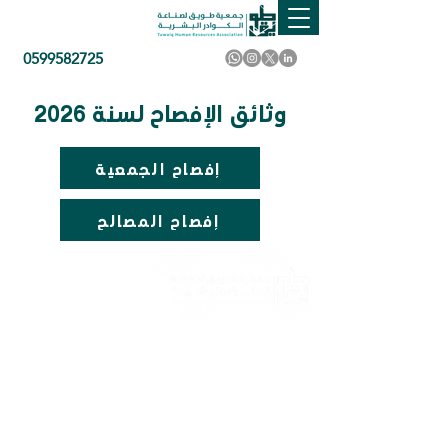
0599582725
وثائق الإفصاح لسنة 2026
إفصاح الجمعية
إفصاح المصالح
برامجنا
تواصل معنا
الرئيسية
0599582725
كن جزءًا من عائلتنا
خدماتنا
فعالياتنا
info@tuwaiqcih.org.sa