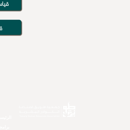
قياس
ق
الرئيس
برامجن