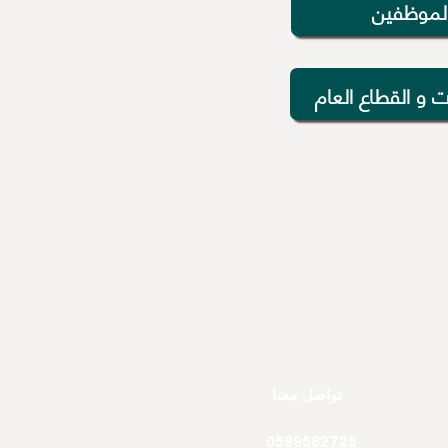
لموظفين
 و القطاع العام
تواصل معنا
0599582725