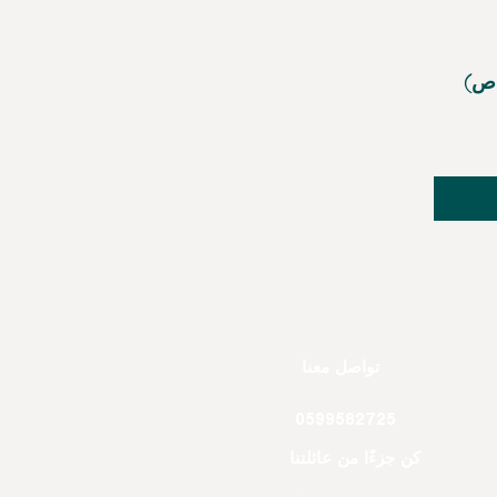
(من ( المسجلين في قوائم الضمان الاجتماعي - ابناء شهداء الواجب - الاشخاص
تواصل معنا
0599582725
كن جزءًا من عائلتنا