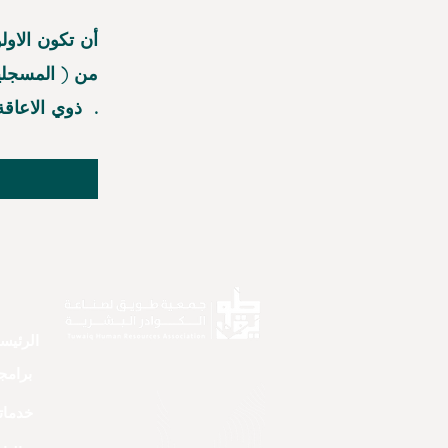
أن تكون الاول
ذوي الاعاقة - الايتام ذوي الظروف الخاصه - ذوي الدخل المحدود .
الرئيس
برامجن
خدماتن