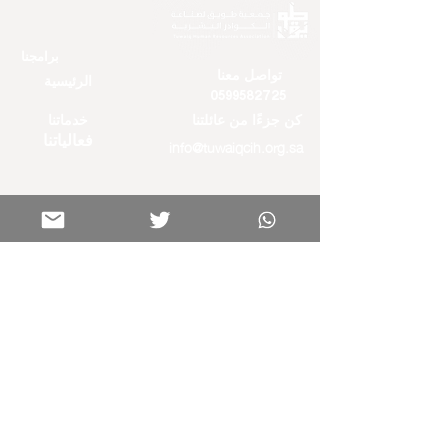
برامجنا
تواصل معنا
الرئيسية
0599582725
كن جزءًا من عائلتنا
خدماتنا
فعالياتنا
info@tuwaiqcih.org.sa
المواقع الجغرافية
الأحساء
الدمام
روابط هامة