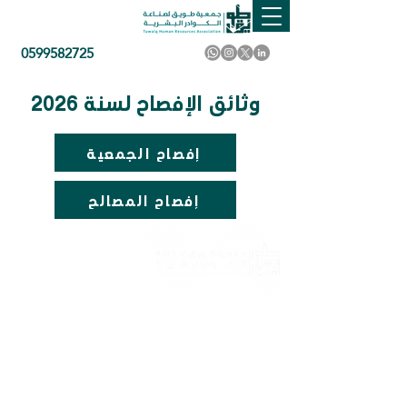
0599582725
وثائق الإفصاح لسنة 2026
إفصاح الجمعية
إفصاح المصالح
برامجنا
تواصل معنا
الرئيسية
0599582725
كن جزءًا من عائلتنا
خدماتنا
فعالياتنا
info@tuwaiqcih.org.sa