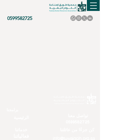
0599582725
برامجنا
تواصل معنا
الرئيسية
0599582725
كن جزءًا من عائلتنا
خدماتنا
فعالياتنا
info@tuwaiqcih.org.sa