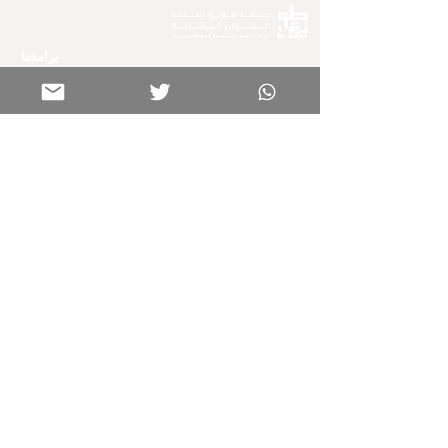
برامجنا
تواصل معنا
الرئيسية
0599582725
كن جزءًا من عائلتنا
خدماتنا
فعالياتنا
info@tuwaiqcih.org.sa
المواقع الجغرافية
الأحساء
الدمام
روابط هامة