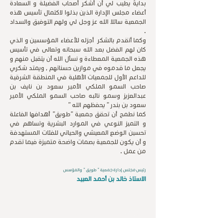
بدايةً يطيب لي أن أشكر أصحاب الفضيلة و السعادة
أعضاء مجلس الإدارة الذين بذلوا لاكتمال تأسيس هذه
الجمعية سائلا الله عز وجل لي ولهم التوفيق والسداد
.
وكما أتقدم بالشكر أجزله للأعضاء المؤسسين و الذي
كان لهم الفضل بعد الله سبحانه وتعالى في تأسيس
هذه الجمعية المعطاءة و نسأل الله أن يتقبل منهم و
يجعل ما قدموه في موازين حسناتهم , ويمتد شكري
للداعم الأول للجمعيات الأهلية في المنطقة الشرقية
صاحب السمو الملكي الأمير سعود بن نايف بن
عبدالعزيز وسمو نائبه صاحب السمو الملكي الأمير
سعود بن بندر " يحفظهم الله "
كما نطمح أن تحقق جمعية "طويق" أهدافها الفاعلة
و التميز النوعي في الموارد البشرية وتساهم في
تحسين الوضع المعيشي والحياتي للفئات المستهدفة
و أن يكون للجمعية بصمات واضحة متميزة فيما تقدم
من عمل .
رئيس مجلس إدارة جمعية " طويق " والمؤسس
الاستاذ خالد بن أحمد العبيد