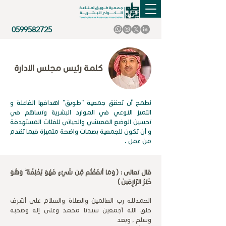
0599582725
كلمة رئيس مجلس الادارة
نطمح أن تحقق جمعية "طويق" اهدافها الفاعلة و
التميز النوعي في الموارد البشرية وتساهم في
تحسين الوضع المعيشي والحياتي للفئات المستهدفة
و أن تكون للجمعية بصمات واضحة متميزة فيما تقدم
من عمل .
قال تعالى : ( وَمَا أَنفَقْتُم مِّن شَيْءٍ فَهُوَ يُخْلِفُهُ ۖ وَهُوَ
خَيْرُ الرَّازِقِينَ )
الحمدلله رب العالمين والصلاة والسلام على أشرف
خلق الله أجمعين سيدنا محمد وعلى إله وصحبه
وسلم , وبعد