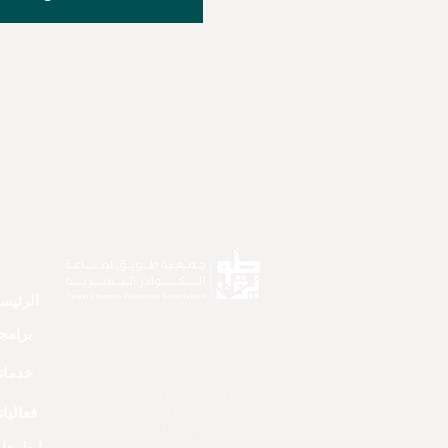
الرئيس
برامجن
خدماتن
فعاليات