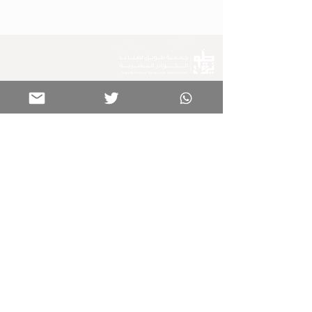
برامجنا
تواصل معنا
الرئيسية
0599582725
كن جزءًا من عائلتنا
خدماتنا
فعالياتنا
info@tuwaiqcih.org.sa
المواقع الجغرافية
الأحساء
الدمام
روابط هامة