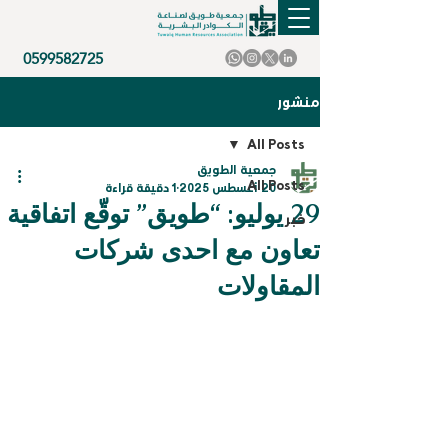
0599582725
منشور
All Posts
جمعية الطويق
All Posts
20 أغسطس 2025
1 دقيقة قراءة
29 يوليو: “طويق” توقّع اتفاقية
خبر
تعاون مع احدى شركات
المقاولات