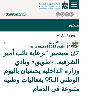
0599582725
منشور
All Posts
جمعية الطويق
All Posts
13 أكتوبر 2025
1 دقيقة قراءة
27: سبتمبر "برعاية نائب أمير
خبر
الشرقية.. «طويق» ونادي
وزارة الداخلية يحتفيان باليوم
الوطني الـ95 بفعاليات وطنية
متنوعة في الدمام