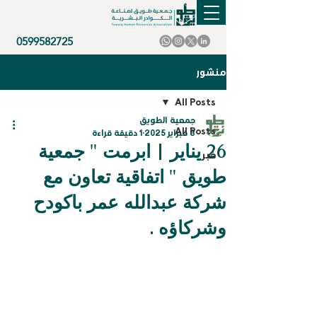
0599582725
منشور
All Posts
جمعية الطويق
All Posts
3 فبراير 2025
1 دقيقة قراءة
26 يناير | ابرمت " جمعية
خبر
طويق " اتفاقية تعاون مع
شركة عبدالله عمر باكودح
وشركاؤه .