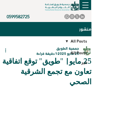
0599582725
منشور
All Posts
جمعية الطويق
All Posts
26 مايو 2025
1 دقيقة قراءة
25 مايو| "طويق" توقع اتفاقية
خبر
تعاون مع تجمع الشرقية
الصحي