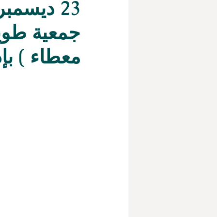
23 ديسم
جمعية طوي
معطاء ) بإ