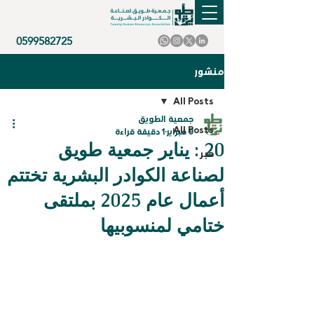
0599582725
منشور
All Posts
جمعية الطويق
All Posts
9 فبراير
1 دقيقة قراءة
20 : يناير جمعية طويق
خبر
لصناعة الكوادر البشرية تختتم
أعمال عام 2025 بملتقى
ختامي لمنسوبيها