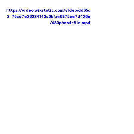
https://video.wixstatic.com/video/dd65c
3_75cd7e26234143c0bfae6875ee7d426e
/480p/mp4/file.mp4