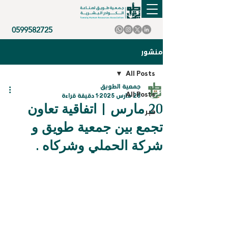
0599582725
منشور
All Posts
جمعية الطويق
All Posts
28 مارس 2025
1 دقيقة قراءة
20 مارس | اتفاقية تعاون
خبر
تجمع بين جمعية طويق و
شركة الحملي وشركاه .