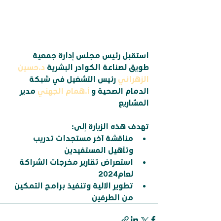
استقبل رئيس مجلس إدارة جمعية 
طويق لصناعة الكوادر البشرية
د.حسين 
الزهراني
 رئيس التشغيل في شبكة 
الدمام الصحية و
أ.همام الجهني
 مدير 
المشاريع 
تهدف هذه الزيارة إلى: 
مناقشة آخر مستجدات تدريب 
وتأهيل المستفيدين
استعراض تقارير مخرجات الشراكة 
لعام2024
تطوير الالية وتنفيذ برامج التمكين 
من الطرفين