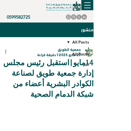
0599582725
منشور
All Posts
جمعية الطويق
All Posts
20 مايو 2025
1 دقيقة قراءة
14مايو|استقبل رئيس مجلس
خبر
إدارة جمعية طويق لصناعة
الكوادر البشرية أعضاء من
شبكة الدمام الصحية