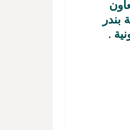
عاون
 بندر
ية .