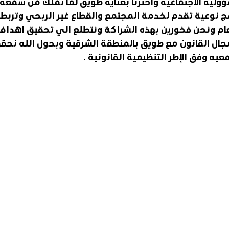
ولية الاجتماعية واخترنا بعناية طويق لما تملك من سمعه 
 نوعية تقدم لخدمة المجتمع والقطاع غير الربحي وتربطها
ام ونحن فخورين بهذه الشراكة ونتطلع الي تحقيق اهداف 
ة 2030 في مجال القانون مع طويق بالمنطقة الشرقية وبحول الله نحق
يه وفق الإطر التنظيمية القانونية .