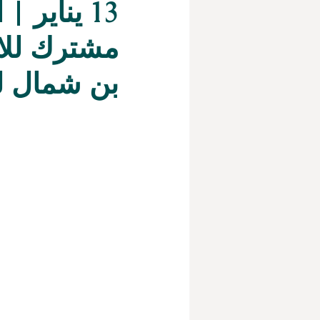
13 يناير
مشترك للاس
بن شمال لل