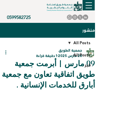
0599582725
منشور
All Posts
جمعية الطويق
All Posts
28 مارس 2025
1 دقيقة قراءة
09 مارس | أبرمت جمعية
خبر
طويق اتفاقية تعاون مع جمعية
أبارق للخدمات الإنسانية .