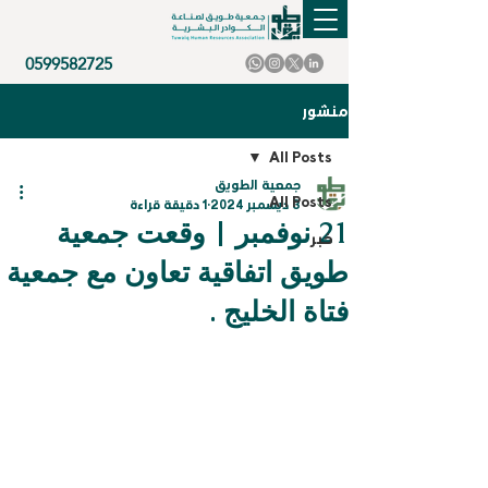
0599582725
منشور
All Posts
جمعية الطويق
All Posts
3 ديسمبر 2024
1 دقيقة قراءة
21 نوفمبر | وقعت جمعية
خبر
طويق اتفاقية تعاون مع جمعية
فتاة الخليج .