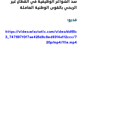
سد الشواغر الوظيفية في القطاع غير 
الربحي بالقوى الوطنية العاملة
فديو:
https://video.wixstatic.com/video/dd65c
3_747697f0f7ae425d8c8ed9314aff2ccc/7
20p/mp4/file.mp4