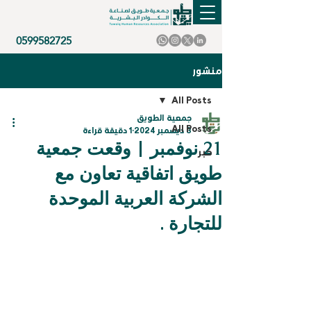
0599582725
منشور
All Posts
جمعية الطويق
All Posts
3 ديسمبر 2024
1 دقيقة قراءة
21 نوفمبر | وقعت جمعية
خبر
طويق اتفاقية تعاون مع
الشركة العربية الموحدة
للتجارة .