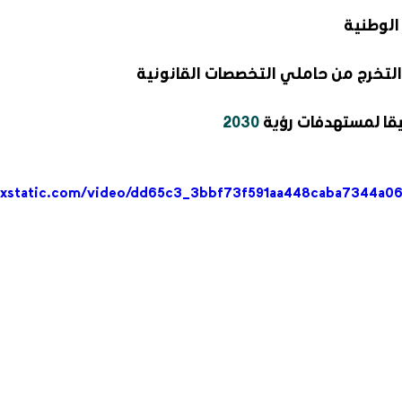
الوطنية
لتخرج من حاملي التخصصات القانونية
قا لمستهدفات رؤية 
2030
wixstatic.com/video/dd65c3_3bbf73f591aa448caba7344a