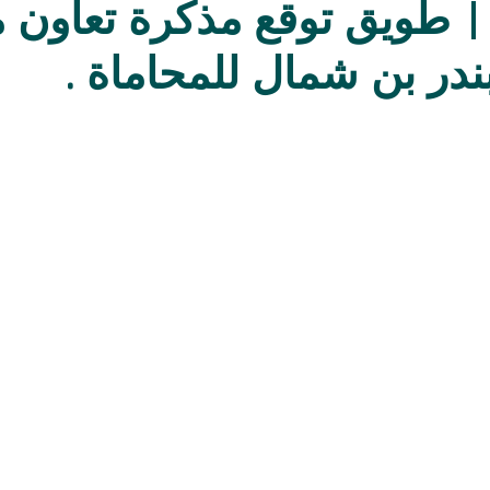
ر | طويق توقع مذكرة تعاون
در بن شمال للمحاماة .