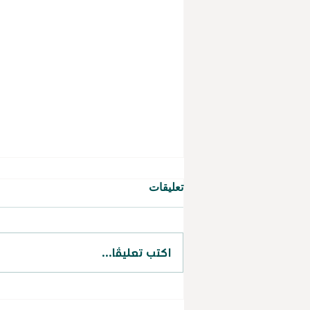
تعليقات
اكتب تعليقًا...
حققت جمعية طويق لصناعة
الكوادر البشرية نسبة (97.35%)