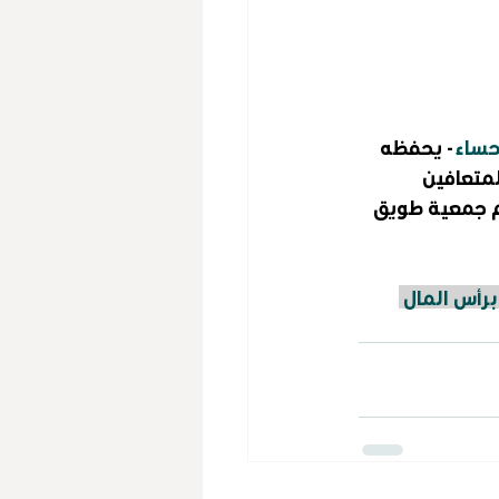
حساء
 - يحفظه 
متعافين 
م جمعية طويق 
رأس المال 