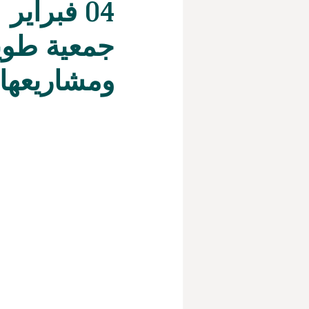
04 فبراي
جمعية طويق
ومشاريعها 