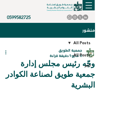
0599582725
منشور
All Posts
جمعية الطويق
All Posts
11 مايو
1 دقيقة قراءة
وجّه رئيس مجلس إدارة
خبر
جمعية طويق لصناعة الكوادر
البشرية