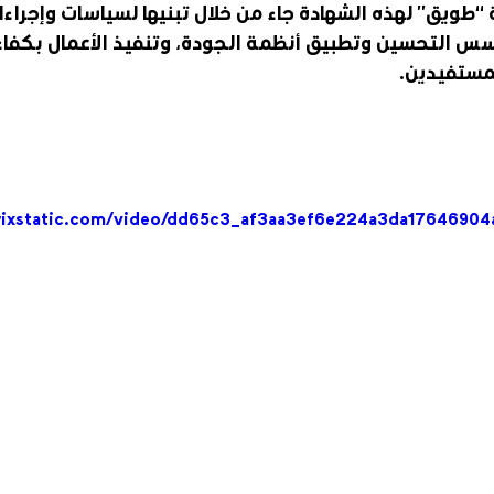
طويق” لهذه الشهادة جاء من خلال تبنيها لسياسات وإجراءات
س التحسين وتطبيق أنظمة الجودة، وتنفيذ الأعمال بكفاءة
لمستفيدين.
.wixstatic.com/video/dd65c3_af3aa3ef6e224a3da17646904