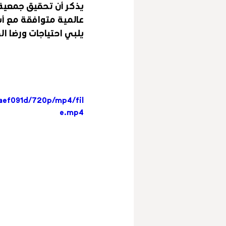
يذكر أن تحقيق جمعية “
عالمية متوافقة مع أس
يلبي احتياجات ورضا ا
aef091d/720p/mp4/fil
e.mp4