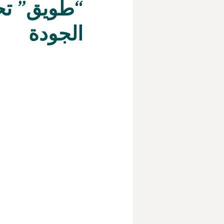
“طويق” تح
الجودة