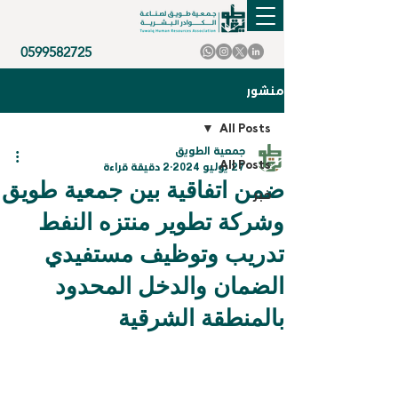
0599582725
منشور
All Posts
جمعية الطويق
All Posts
27 يوليو 2024
2 دقيقة قراءة
ضمن اتفاقية بين جمعية طويق
خبر
وشركة تطوير منتزه النفط
تدريب وتوظيف مستفيدي
الضمان والدخل المحدود
بالمنطقة الشرقية