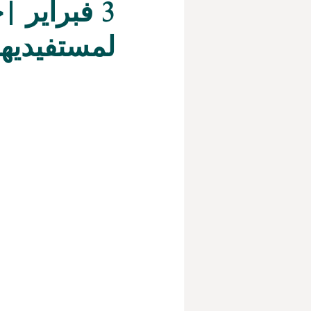
3 فبراير
لمستفيديها