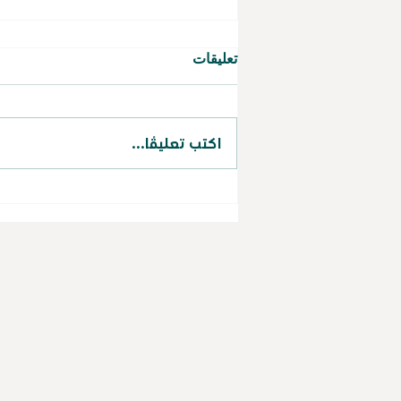
تعليقات
اكتب تعليقًا...
حققت جمعية طويق لصناعة
الكوادر البشرية نسبة (97.35%)
في الحوكمة