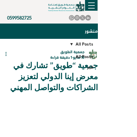
0599582725
منشور
All Posts
جمعية الطويق
All Posts
18 مايو
1 دقيقة قراءة
جمعية “طويق” تشارك في
خبر
معرض إينا الدولي لتعزيز
الشراكات والتواصل المهني