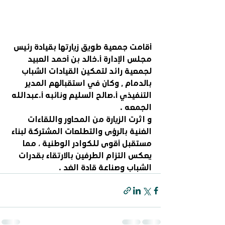
أقامت جمعية طويق زيارتها بقيادة رئيس 
مجلس الإدارة أ.خالد بن أحمد العبيد 
لجمعية رائد لتمكين القيادات الشباب 
بالدمام , وكان في استقبالهم المدير 
التنفيذي أ.صالح السليم ونائبه أ.عبدالله 
الجمعه . 
و اثرت الزيارة من المحاور واللقاءات 
الغنية بالرؤى والتطلعات المشتركة لبناء 
مستقبل أقوى للكوادر الوطنية ، مما 
يعكس التزام الطرفين بالارتقاء بقدرات 
الشباب وصناعة قادة الغد .