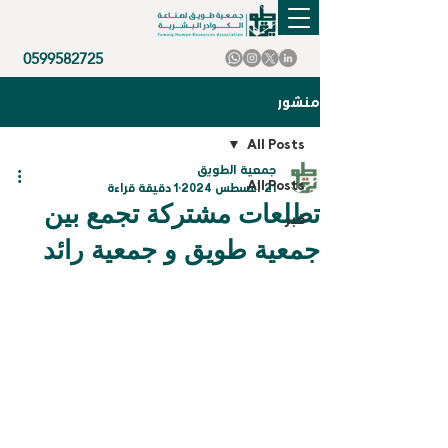
0599582725
منشور
All Posts
جمعية الطويق
All Posts
21 أغسطس 2024
1 دقيقة قراءة
تطلعات مشتركة تجمع بين
خبر
جمعية طويق و جمعية رائد