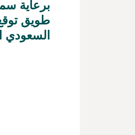
برعاية سمو
طويق توقع 
السعودي ا