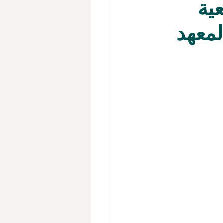
ية
لمعهد