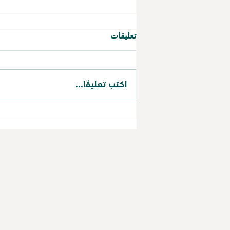
تعليقات
اكتب تعليقًا...
حققت جمعية طويق لصناعة
الكوادر البشرية نسبة (97.35%)
في الحوكمة