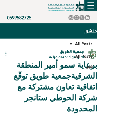
0599582725
منشور
All Posts
جمعية الطويق
All Posts
11 يونيو
1 دقيقة قراءة
برعاية سمو أمير المنطقة
خبر
الشرقيةجمعية طويق توقّع
اتفاقية تعاون مشتركة مع
شركة الحوطي ستانجر
المحدودة