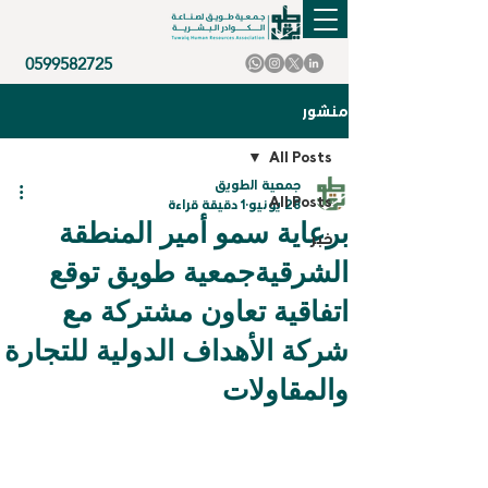
0599582725
منشور
All Posts
جمعية الطويق
All Posts
28 يونيو
1 دقيقة قراءة
برعاية سمو أمير المنطقة
خبر
الشرقيةجمعية طويق توقع
اتفاقية تعاون مشتركة مع
شركة الأهداف الدولية للتجارة
والمقاولات