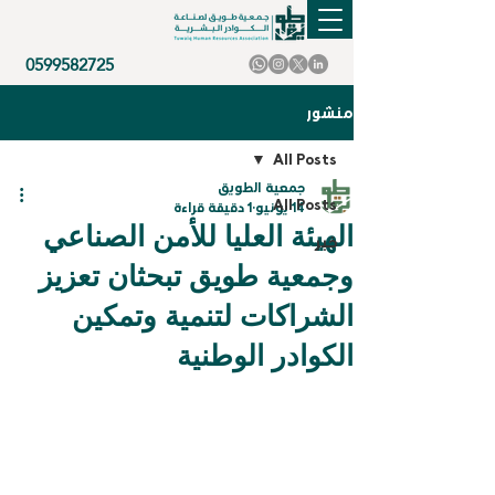
0599582725
منشور
All Posts
جمعية الطويق
All Posts
14 يونيو
1 دقيقة قراءة
الهيئة العليا للأمن الصناعي
خبر
وجمعية طويق تبحثان تعزيز
الشراكات لتنمية وتمكين
الكوادر الوطنية