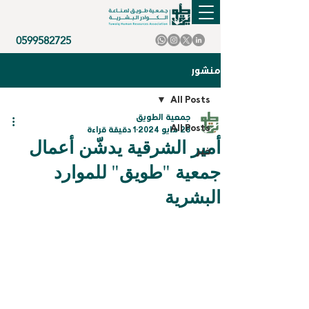
0599582725
منشور
All Posts
جمعية الطويق
All Posts
28 مايو 2024
1 دقيقة قراءة
أمير الشرقية يدشّن أعمال
خبر
جمعية "طويق" للموارد
البشرية