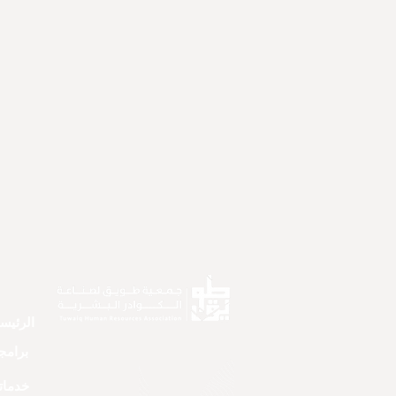
الرئيس
برامجن
خدماتن