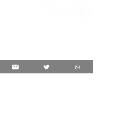
برامجنا
تواصل معنا
الرئيسية
0599582725
كن جزءًا من عائلتنا
خدماتنا
فعالياتنا
info@tuwaiqcih.org.sa
المواقع الجغرافية
الأحساء
الدمام
روابط هامة