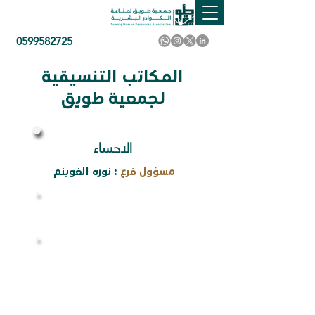
0599582725
المكاتب التنسيقية
لجمعية طويق
الاحساء
مسؤول فرع
: نوره الغوينم
المشرف التنفيذي لمكتب طويق
في الأحساء
0593130310